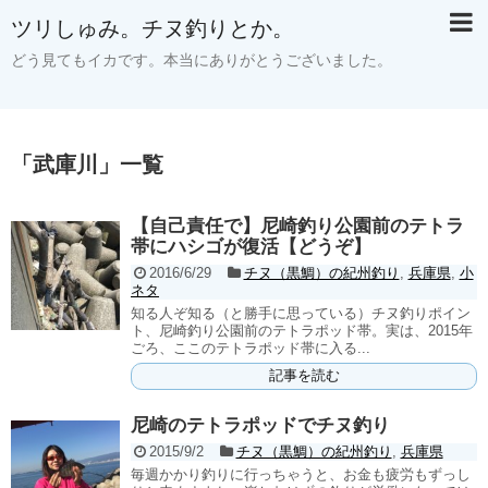
ツリしゅみ。チヌ釣りとか。
どう見てもイカです。本当にありがとうございました。
「
武庫川
」
一覧
【自己責任で】尼崎釣り公園前のテトラ
帯にハシゴが復活【どうぞ】
2016/6/29
チヌ（黒鯛）の紀州釣り
,
兵庫県
,
小
ネタ
知る人ぞ知る（と勝手に思っている）チヌ釣りポイン
ト、尼崎釣り公園前のテトラポッド帯。実は、2015年
ごろ、ここのテトラポッド帯に入る...
記事を読む
尼崎のテトラポッドでチヌ釣り
2015/9/2
チヌ（黒鯛）の紀州釣り
,
兵庫県
毎週かかり釣りに行っちゃうと、お金も疲労もずっし