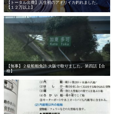
【トータル出費】人生初のアオリイカ釣れました。
【１２万以上】
【無事】２級船舶免許 大阪で取りました。第四話【合
格】