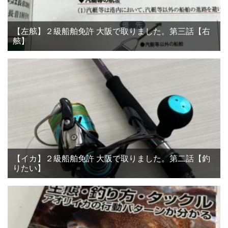
【左舷】２級船舶免許 大阪で取りました。第三話【右
舷】
【イカ】２級船舶免許 大阪で取りました。第二話【釣
りたい】