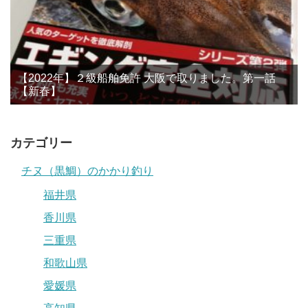
【2022年】２級船舶免許 大阪で取りました。第一話
【新春】
カテゴリー
チヌ（黒鯛）のかかり釣り
福井県
香川県
三重県
和歌山県
愛媛県