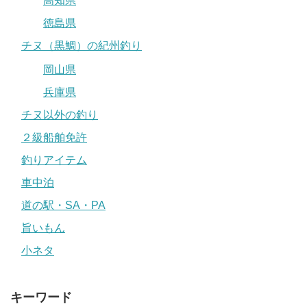
高知県
徳島県
チヌ（黒鯛）の紀州釣り
岡山県
兵庫県
チヌ以外の釣り
２級船舶免許
釣りアイテム
車中泊
道の駅・SA・PA
旨いもん
小ネタ
キーワード