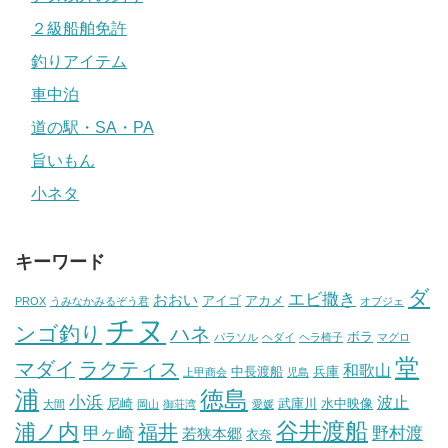
２級船舶免許
釣りアイテム
車中泊
道の駅・SA・PA
旨いもん
小ネタ
キーワード
ダ
エビ撒き
おおい
アイゴ
アカメ
PROX
うみなかみるぞう君
オブジェ
チヌ
ンゴ釣り
ハネ
ボラ
パラソル
ヘダイ
ヘラ椅子
マグロ
堂
マダイ
ラクティス
和歌山
中長渡船
兵庫
上甲商会
児島
浦
徳島
小浜
波止
尼崎
武庫川
水中映像
大間
岡山
御荘湾
愛媛
谷井渡船
浦ノ内
福井
甲ヶ崎
野村渡
若狭本郷
衣奈