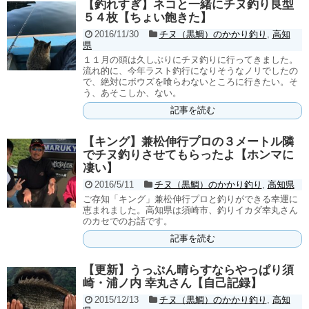
【釣れすぎ】ネコと一緒にチヌ釣り良型
５４枚【ちょい飽きた】
2016/11/30
チヌ（黒鯛）のかかり釣り
,
高知
県
１１月の頭は久しぶりにチヌ釣りに行ってきました。
流れ的に、今年ラスト釣行になりそうなノリでしたの
で、絶対にボウズを喰らわないところに行きたい。そ
う、あそこしか、ない。
記事を読む
【キング】兼松伸行プロの３メートル隣
でチヌ釣りさせてもらったよ【ホンマに
凄い】
2016/5/11
チヌ（黒鯛）のかかり釣り
,
高知県
ご存知「キング」兼松伸行プロと釣りができる幸運に
恵まれました。高知県は須崎市、釣りイカダ幸丸さん
のカセでのお話です。
記事を読む
【更新】うっぷん晴らすならやっぱり須
崎・浦ノ内 幸丸さん【自己記録】
2015/12/13
チヌ（黒鯛）のかかり釣り
,
高知