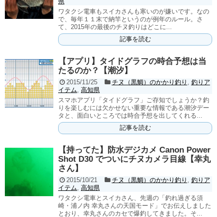
県
ワタクシ電車もスイカさんも寒いのが嫌いです。なの
で、毎年１１末で納竿というのが例年のルール。さ
て、2015年の最後のチヌ釣りはどこに...
記事を読む
【アプリ】タイドグラフの時合予想は当
たるのか？【潮汐】
2015/11/25
チヌ（黒鯛）のかかり釣り
,
釣りア
イテム
,
高知県
スマホアプリ「タイドグラフ」ご存知でしょうか？釣
りを楽しむには欠かせない重要な情報である潮汐デー
タと、面白いところでは時合予想を出してくれる...
記事を読む
【持ってた】防水デジカメ Canon Power
Shot D30 でついにチヌカメラ目線【幸丸
さん】
2015/10/21
チヌ（黒鯛）のかかり釣り
,
釣りア
イテム
,
高知県
ワタクシ電車とスイカさん、先週の「釣れ過ぎる須
崎・浦ノ内 幸丸さんの天国モード」でお伝えしました
とおり、幸丸さんのカセで爆釣してきました。そ...