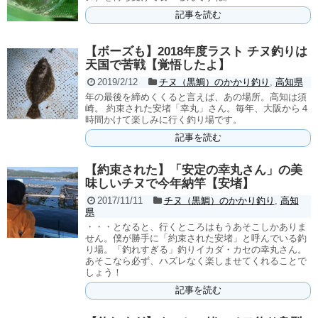
記事を読む
【ボーズも】2018年度ラスト チヌ釣りは
天国で苦戦【覚悟したよ】
2019/2/12
チヌ（黒鯛）のかかり釣り
,
高知県
年の最後を締めくくると言えば、あの場所。高知は須
崎。 約束された安堵「幸丸」さん。毎年、大阪から４
時間かけて楽しみに行く釣り場です。
記事を読む
【約束された】「安定の幸丸さん」の美
味しいチヌで今年納竿【安堵】
2017/11/11
チヌ（黒鯛）のかかり釣り
,
高知
県
・・・となると、行くところはもうあそこしかありま
せん。僕が勝手に「約束された安堵」と呼んでいる釣
り場。「釣れすぎる」釣りイカダ・カセの幸丸さん。
あそこなら必ず、ハズレなく楽しませてくれることで
しょう！
記事を読む