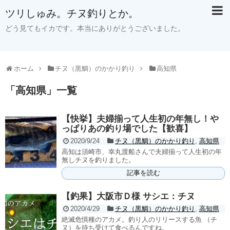
ツリしゅみ。チヌ釣りとか。
どう見てもイカです。本当にありがとうございました。
ホーム
チヌ（黒鯛）のかかり釣り
高知県
「
高知県
」
一覧
【快挙】夫婦揃って人生初の年無し！や
っぱりあの釣り場でした【歓喜】
2020/9/24
チヌ（黒鯛）のかかり釣り
,
高知県
高知は須崎市、幸丸渡船さんで夫婦揃って人生初の年
無しチヌを釣りました。
記事を読む
【釣果】大阪市Ｄ様 サシエ：チヌ
2020/4/29
チヌ（黒鯛）のかかり釣り
,
高知県
絶滅危惧種のアカメ。釣り人のリリースする魚 （チ
ヌ）を待ち受けて食べるんですね。