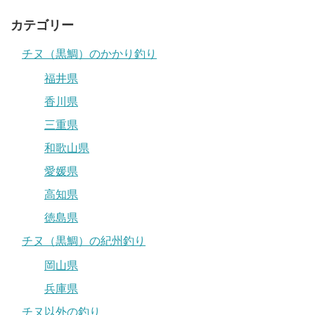
カテゴリー
チヌ（黒鯛）のかかり釣り
福井県
香川県
三重県
和歌山県
愛媛県
高知県
徳島県
チヌ（黒鯛）の紀州釣り
岡山県
兵庫県
チヌ以外の釣り