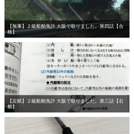
【無事】２級船舶免許 大阪で取りました。第四話【合
格】
【左舷】２級船舶免許 大阪で取りました。第三話【右
舷】