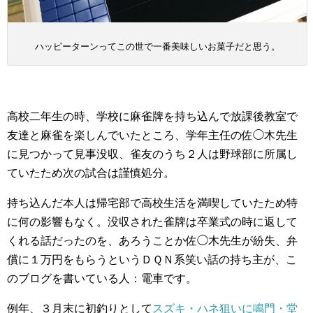
ハッピーターンってこの世で一番美味しいお菓子だと思う。
高校二年生の時、学校に麻雀牌を持ち込んで放課後教室で
友達と麻雀を楽しんでいたところ、学年主任の佐◯木先生
に見つかって見事没収、雀友のうち２人は野球部に所属し
ていたため次の試合は謹慎処分。
持ち込んだ本人は帰宅部で高校生活を満喫していたため特
に何の影響もなく。没収された雀牌は卒業式の時に返して
くれる話だったのを、あろうことか佐◯木先生が紛失、弁
償に１万円をもらうというＤＱＮ系笑い話の持ち主が、こ
のブログを書いている人：電車です。
例年、３月末に初釣りとして
スズキ・ハネ狙いに鳴門・堂