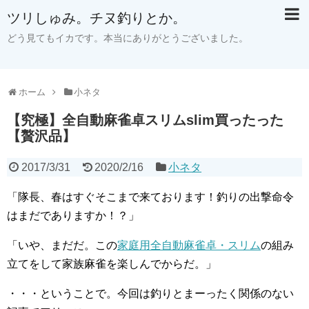
ツリしゅみ。チヌ釣りとか。
どう見てもイカです。本当にありがとうございました。
ホーム
小ネタ
【究極】全自動麻雀卓スリムslim買ったった
【贅沢品】
2017/3/31
2020/2/16
小ネタ
「隊長、春はすぐそこまで来ております！釣りの出撃命令
はまだでありますか！？」
「いや、まだだ。この
家庭用全自動麻雀卓・スリム
の組み
立てをして家族麻雀を楽しんでからだ。」
・・・ということで。今回は釣りとまーったく関係のない