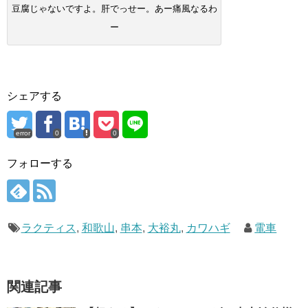
豆腐じゃないですよ。肝でっせー。あー痛風なるわ
ー
シェアする
error
0
0
フォローする
ラクティス
,
和歌山
,
串本
,
大裕丸
,
カワハギ
電車
関連記事