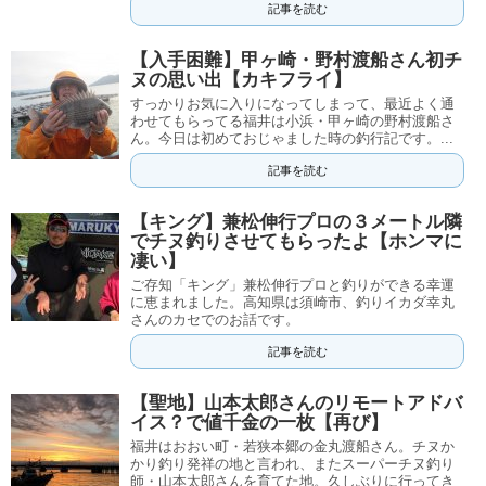
記事を読む
【入手困難】甲ヶ崎・野村渡船さん初チ
ヌの思い出【カキフライ】
すっかりお気に入りになってしまって、最近よく通
わせてもらってる福井は小浜・甲ヶ崎の野村渡船さ
ん。今日は初めておじゃました時の釣行記です。...
記事を読む
【キング】兼松伸行プロの３メートル隣
でチヌ釣りさせてもらったよ【ホンマに
凄い】
ご存知「キング」兼松伸行プロと釣りができる幸運
に恵まれました。高知県は須崎市、釣りイカダ幸丸
さんのカセでのお話です。
記事を読む
【聖地】山本太郎さんのリモートアドバ
イス？で値千金の一枚【再び】
福井はおおい町・若狭本郷の金丸渡船さん。チヌか
かり釣り発祥の地と言われ、またスーパーチヌ釣り
師・山本太郎さんを育てた地。久しぶりに行ってき