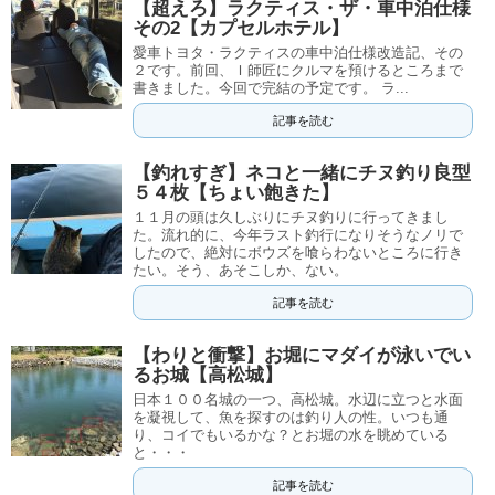
【超えろ】ラクティス・ザ・車中泊仕様
その2【カプセルホテル】
愛車トヨタ・ラクティスの車中泊仕様改造記、その
２です。前回、Ｉ師匠にクルマを預けるところまで
書きました。今回で完結の予定です。 ラ...
記事を読む
【釣れすぎ】ネコと一緒にチヌ釣り良型
５４枚【ちょい飽きた】
１１月の頭は久しぶりにチヌ釣りに行ってきまし
た。流れ的に、今年ラスト釣行になりそうなノリで
したので、絶対にボウズを喰らわないところに行き
たい。そう、あそこしか、ない。
記事を読む
【わりと衝撃】お堀にマダイが泳いでい
るお城【高松城】
日本１００名城の一つ、高松城。水辺に立つと水面
を凝視して、魚を探すのは釣り人の性。いつも通
り、コイでもいるかな？とお堀の水を眺めている
と・・・
記事を読む