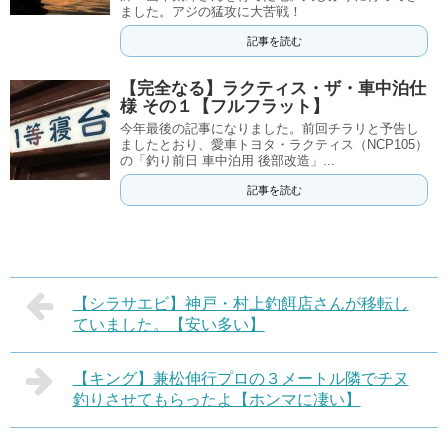
ました。アジの猛攻に大苦戦！
記事を読む
【完全なる】ラクティス・ザ・車中泊仕
様 その１【フルフラット】
今年最後の記事になりました。前回チラリと予告し
ましたとおり、愛車トヨタ・ラクティス（NCP105）
の「釣り前日 車中泊用 後部改造」...
記事を読む
【シラサエビ】神戸・村上釣餌店さんが移転し
ていました。【安い多い】
【キング】兼松伸行プロの３メートル隣でチヌ
釣りさせてもらったよ【ホンマに凄い】