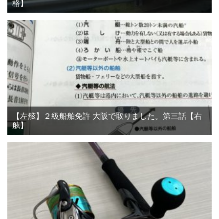
格】
【左舷】２級船舶免許 大阪で取りました。第三話【右
舷】