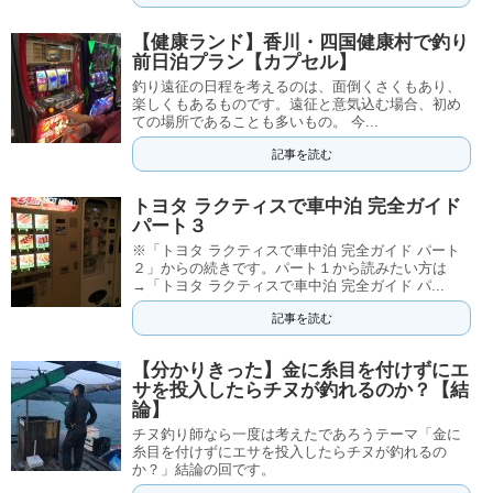
【健康ランド】香川・四国健康村で釣り
前日泊プラン【カプセル】
釣り遠征の日程を考えるのは、面倒くさくもあり、
楽しくもあるものです。遠征と意気込む場合、初め
ての場所であることも多いもの。 今...
記事を読む
トヨタ ラクティスで車中泊 完全ガイド
パート３
※「トヨタ ラクティスで車中泊 完全ガイド パート
２」からの続きです。パート１から読みたい方は
→「トヨタ ラクティスで車中泊 完全ガイド パ...
記事を読む
【分かりきった】金に糸目を付けずにエ
サを投入したらチヌが釣れるのか？【結
論】
チヌ釣り師なら一度は考えたであろうテーマ「金に
糸目を付けずにエサを投入したらチヌが釣れるの
か？」結論の回です。