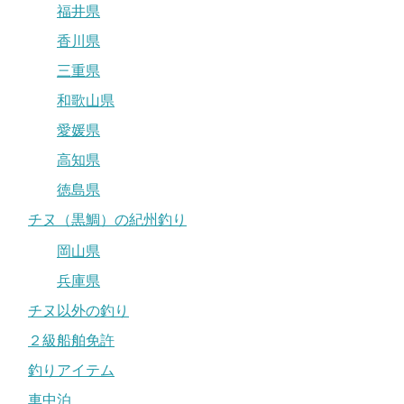
福井県
香川県
三重県
和歌山県
愛媛県
高知県
徳島県
チヌ（黒鯛）の紀州釣り
岡山県
兵庫県
チヌ以外の釣り
２級船舶免許
釣りアイテム
車中泊