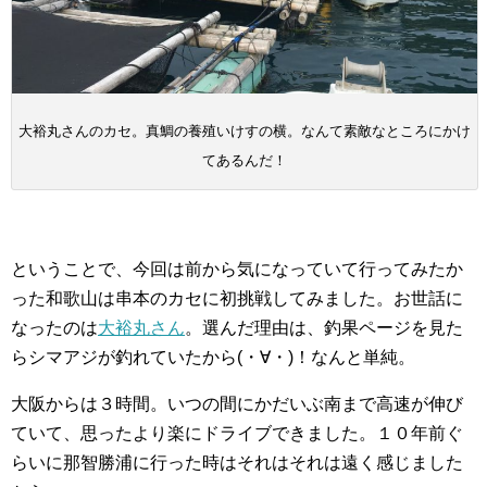
大裕丸さんのカセ。真鯛の養殖いけすの横。なんて素敵なところにかけ
てあるんだ！
ということで、今回は前から気になっていて行ってみたか
った和歌山は串本のカセに初挑戦してみました。お世話に
なったのは
大裕丸さん
。選んだ理由は、釣果ページを見た
らシマアジが釣れていたから(・∀・)！なんと単純。
大阪からは３時間。いつの間にかだいぶ南まで高速が伸び
ていて、思ったより楽にドライブできました。１０年前ぐ
らいに那智勝浦に行った時はそれはそれは遠く感じました