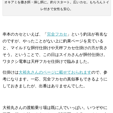
オキアミを撒き餌・挿し餌に。釣りスタート。広いカセ。もちろんトイ
レ付きで女性も安心。
串本のカセといえば、「
完全フカセ
」という釣法が有名な
のですが、やったことがない上に釣果ページを見ている
と、マイルドな胴付仕掛けや天秤フカセ仕掛けの方が良さ
そう。ということで、この日はスイカさんが胴付仕掛け。
ワタクシ電車は天秤フカセ仕掛けで臨みました。
仕掛けは
大裕丸さんのページに載せておられます
ので、参
考になります。一応、完全フカセの真似事もできるように
しておきましたが、出番はありませんでした。
大裕丸さんの渡船乗り場は既に人でいっぱい。いつぞやに