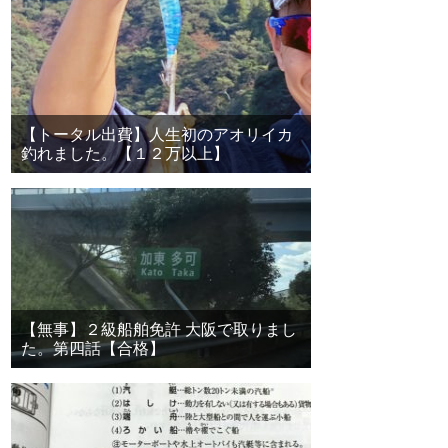
【トータル出費】人生初のアオリイカ
釣れました。【１２万以上】
【無事】２級船舶免許 大阪で取りまし
た。第四話【合格】