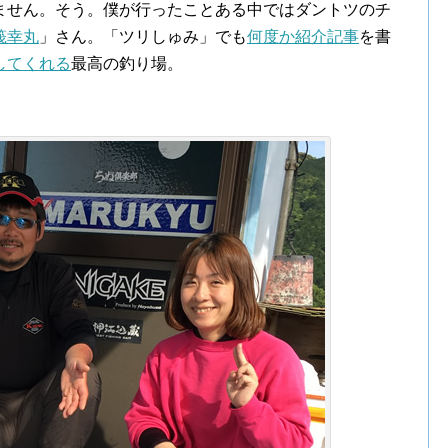
ません。そう。僕が行ったことある中ではダントツのチ
筏幸丸
」さん。「ツリしゅみ」でも
何度か紹介記事
を書
してくれる
最高の釣り場。