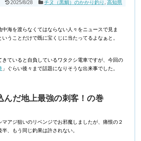
2025/8/28
チヌ（黒鯛）のかかり釣り
,
高知県
地中海を渡らなくてはならない人々をニュースで見ま
ということだけで既に宝くじに当たってるよなぁと。
てきていると自負しているワタクシ電車ですが、今回の
発
」ぐらい後々まで話題になりそうな出来事でした。
込んだ地上最強の刺客！の巻
シマアジ狙いのリベンジでお邪魔しましたが、痛恨の２
後半、もう同じ釣果は許されない。