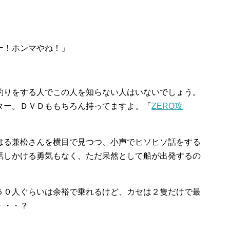
ー！ホンマやね！」
釣りをする人でこの人を知らない人はいないでしょう。
ター。ＤＶＤももちろん持ってますよ。「
ZERO攻
はる兼松さんを横目で見つつ、小声でヒソヒソ話をする
話しかける勇気もなく、ただ呆然として船が出発するの
５０人ぐらいは余裕で乗れるけど、カセは２隻だけで最
・・・？