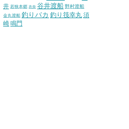
谷井渡船
井
野村渡船
若狭本郷
衣奈
釣りバカ
釣り筏幸丸
須
金丸渡船
崎
鳴門