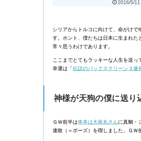
2016/5/11
シリアからトルコに向けて、命がけで
す。ホント、僕たちは日本に生まれた
常々思うわけであります。
ここまでとてもラッキーな人生を送っ
幸運は「
伝説のバックスクリーン３連
神様が天狗の僕に送り
ＧＷ前半は
串本は大裕丸さん
に真鯛・
連敗（＝ボーズ）を喫しました。ＧＷ