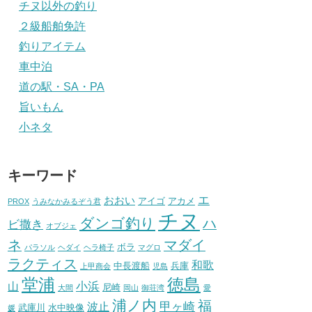
チヌ以外の釣り
２級船舶免許
釣りアイテム
車中泊
道の駅・SA・PA
旨いもん
小ネタ
キーワード
エ
おおい
アイゴ
アカメ
PROX
うみなかみるぞう君
チヌ
ダンゴ釣り
ハ
ビ撒き
オブジェ
ネ
マダイ
ボラ
パラソル
ヘダイ
ヘラ椅子
マグロ
ラクティス
和歌
中長渡船
兵庫
上甲商会
児島
堂浦
徳島
小浜
山
尼崎
大間
岡山
御荘湾
愛
浦ノ内
福
甲ヶ崎
波止
武庫川
水中映像
媛