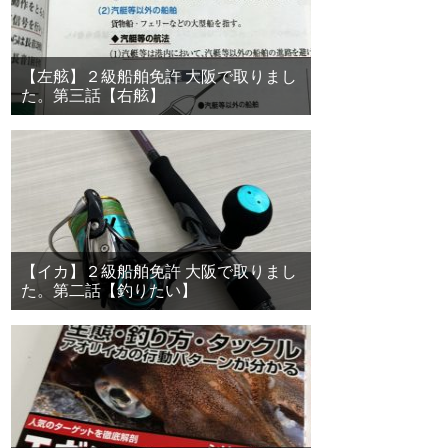
【左舷】２級船舶免許 大阪で取りまし
た。第三話【右舷】
【イカ】２級船舶免許 大阪で取りまし
た。第二話【釣りたい】