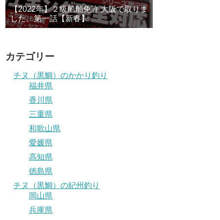
【2022年】２級船舶免許 大阪で取りま
した。第一話【新春】
カテゴリー
チヌ（黒鯛）のかかり釣り
福井県
香川県
三重県
和歌山県
愛媛県
高知県
徳島県
チヌ（黒鯛）の紀州釣り
岡山県
兵庫県