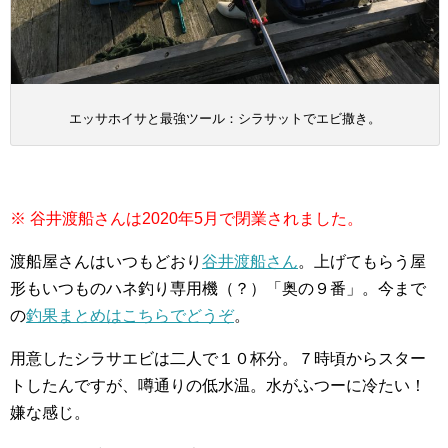
エッサホイサと最強ツール：シラサットでエビ撒き。
※ 谷井渡船さんは2020年5月で閉業されました。
渡船屋さんはいつもどおり
谷井渡船さん
。上げてもらう屋
形もいつものハネ釣り専用機（？）「奥の９番」。今まで
の
釣果まとめはこちらでどうぞ
。
用意したシラサエビは二人で１０杯分。７時頃からスター
トしたんですが、噂通りの低水温。水がふつーに冷たい！
嫌な感じ。