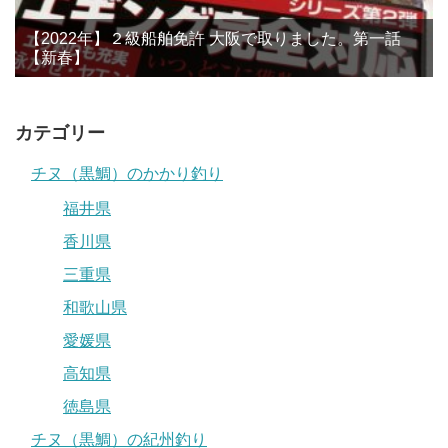
【2022年】２級船舶免許 大阪で取りました。第一話
【新春】
カテゴリー
チヌ（黒鯛）のかかり釣り
福井県
香川県
三重県
和歌山県
愛媛県
高知県
徳島県
チヌ（黒鯛）の紀州釣り