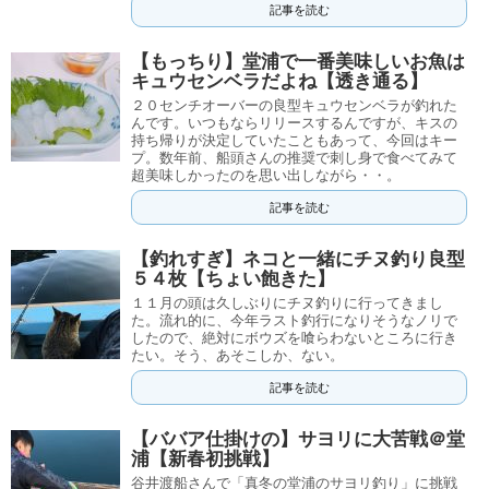
記事を読む
【もっちり】堂浦で一番美味しいお魚は
キュウセンベラだよね【透き通る】
２０センチオーバーの良型キュウセンベラが釣れた
んです。いつもならリリースするんですが、キスの
持ち帰りが決定していたこともあって、今回はキー
プ。数年前、船頭さんの推奨で刺し身で食べてみて
超美味しかったのを思い出しながら・・。
記事を読む
【釣れすぎ】ネコと一緒にチヌ釣り良型
５４枚【ちょい飽きた】
１１月の頭は久しぶりにチヌ釣りに行ってきまし
た。流れ的に、今年ラスト釣行になりそうなノリで
したので、絶対にボウズを喰らわないところに行き
たい。そう、あそこしか、ない。
記事を読む
【ババア仕掛けの】サヨリに大苦戦＠堂
浦【新春初挑戦】
谷井渡船さんで「真冬の堂浦のサヨリ釣り」に挑戦