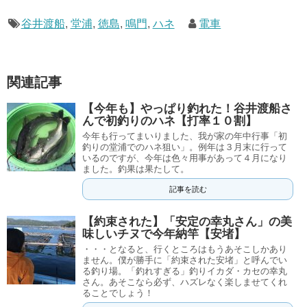
谷井渡船
,
堂浦
,
徳島
,
鳴門
,
ハネ
電車
関連記事
【今年も】やっぱり釣れた！谷井渡船さ
んで初釣りのハネ【打率１０割】
今年も行ってまいりました、我が家の年中行事「初
釣りの堂浦でのハネ狙い」。例年は３月末に行って
いるのですが、今年は色々用事があって４月になり
ました。釣果は果たして。
記事を読む
【約束された】「安定の幸丸さん」の美
味しいチヌで今年納竿【安堵】
・・・となると、行くところはもうあそこしかあり
ません。僕が勝手に「約束された安堵」と呼んでい
る釣り場。「釣れすぎる」釣りイカダ・カセの幸丸
さん。あそこなら必ず、ハズレなく楽しませてくれ
ることでしょう！