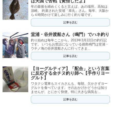
は天国で苦戦【覚悟したよ】
年の最後を締めくくると言えば、あの場所。高知は
須崎。 約束された安堵「幸丸」さん。毎年、大阪か
ら４時間かけて楽しみに行く釣り場です。
記事を読む
堂浦・谷井渡船さん（鳴門）でハネ釣り
釣り始めは毎年ここから。2013年3月22日の釣行記
です。 いつもお世話になっている徳島鳴門は堂浦・
ウチノ海の谷井渡船さんに行ってきま...
記事を読む
【ヨーグルティア】「配合」という言葉
に反応する全チヌ釣り師へ【手作りヨー
グルト】
ワタクシ電車もスイカさんも、毎朝、欠かさずヨー
グルトを食べています。そのおかげかどうかは知り
ませんが、とにかく快便、特に大きな病気を...
記事を読む