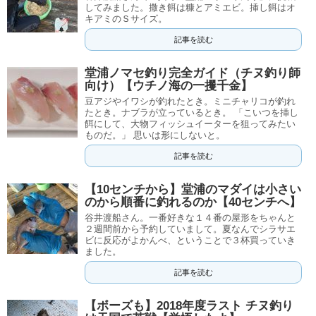
してみました。撒き餌は糠とアミエビ。挿し餌はオ
キアミのＳサイズ。
記事を読む
堂浦ノマセ釣り完全ガイド（チヌ釣り師
向け）【ウチノ海の一攫千金】
豆アジやイワシが釣れたとき。ミニチャリコが釣れ
たとき。ナブラが立っているとき。 「こいつを挿し
餌にして、大物フィッシュイーターを狙ってみたい
ものだ。」 思いは形にしないと。
記事を読む
【10センチから】堂浦のマダイは小さい
のから順番に釣れるのか【40センチへ】
谷井渡船さん。一番好きな１４番の屋形をちゃんと
２週間前から予約していまして。夏なんでシラサエ
ビに反応がよかんべ、ということで３杯買っていき
ました。
記事を読む
【ボーズも】2018年度ラスト チヌ釣り