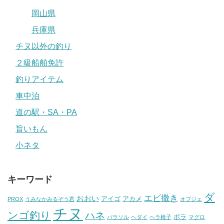
岡山県
兵庫県
チヌ以外の釣り
２級船舶免許
釣りアイテム
車中泊
道の駅・SA・PA
旨いもん
小ネタ
キーワード
ダ
エビ撒き
おおい
アイゴ
アカメ
PROX
うみなかみるぞう君
オブジェ
チヌ
ンゴ釣り
ハネ
ボラ
パラソル
ヘダイ
ヘラ椅子
マグロ