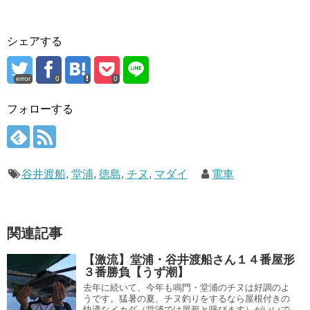
シェアする
error
0
0
フォローする
谷井渡船
,
堂浦
,
徳島
,
チヌ
,
マダイ
電車
関連記事
【激流】堂浦・谷井渡船さん１４番屋形
３番勝負【うず潮】
去年に続いて、今年も鳴門・堂浦のチヌは好調のよ
うです。猛暑の夏、チヌ釣りをするなら屋根付きの
快適なイカダ（堂浦では屋形と呼びます）がいいで