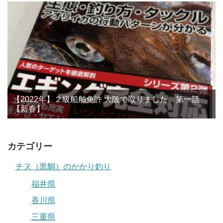
【2022年】２級船舶免許 大阪で取りました。第一話
【新春】
カテゴリー
チヌ（黒鯛）のかかり釣り
福井県
香川県
三重県