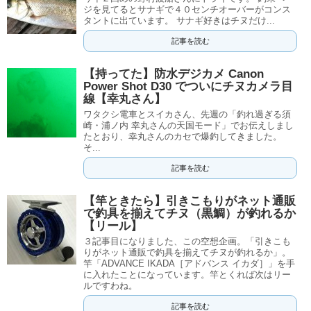
ジを見てるとサナギで４０センチオーバーがコンス
タントに出ています。 サナギ好きはチヌだけ...
記事を読む
【持ってた】防水デジカメ Canon
Power Shot D30 でついにチヌカメラ目
線【幸丸さん】
ワタクシ電車とスイカさん、先週の「釣れ過ぎる須
崎・浦ノ内 幸丸さんの天国モード」でお伝えしまし
たとおり、幸丸さんのカセで爆釣してきました。
そ...
記事を読む
【竿ときたら】引きこもりがネット通販
で釣具を揃えてチヌ（黒鯛）が釣れるか
【リール】
３記事目になりました、この空想企画。「引きこも
りがネット通販で釣具を揃えてチヌが釣れるか」。
竿「ADVANCE IKADA［アドバンス イカダ］」を手
に入れたことになっています。竿とくれば次はリー
ルですわね。
記事を読む