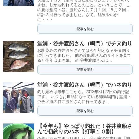
すね。しかも釣れてるとのこと。ということで、こ
の夏は堂浦・谷井渡船さんに７月１回、８月２回、
の計３回行ってきました。さて、結果やいか
に・・・
記事を読む
堂浦・谷井渡船さん（鳴門）でチヌ釣り
お馴染みの谷井渡船さんでは今年初となるチヌ釣り
に行ってきました。 他の渡船屋さんのサイトを見て
ると今年はよさ気。 ※ 谷井渡船さんは...
記事を読む
堂浦・谷井渡船さん（鳴門）でハネ釣り
釣り始めは毎年ここから。2013年3月22日の釣行記
です。 いつもお世話になっている徳島鳴門は堂浦・
ウチノ海の谷井渡船さんに行ってきま...
記事を読む
【今年も】やっぱり釣れた！谷井渡船さ
んで初釣りのハネ【打率１０割】
今年も行ってまいりました、我が家の年中行事「初