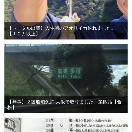
【トータル出費】人生初のアオリイカ釣れました。
【１２万以上】
【無事】２級船舶免許 大阪で取りました。第四話【合
格】