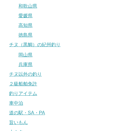
和歌山県
愛媛県
高知県
徳島県
チヌ（黒鯛）の紀州釣り
岡山県
兵庫県
チヌ以外の釣り
２級船舶免許
釣りアイテム
車中泊
道の駅・SA・PA
旨いもん