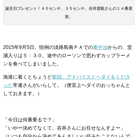
誕生日プレゼント！４０センチ、３５センチ。谷井渡船さんの１４番屋
形。
2015年9月5日。恒例の淡路島南ＰＡでの
車中泊
からの、堂
浦入りは５：３０。途中のローソンで思わずカップラーメ
ンを食べてしまいました。
漁港に着くとちょうど
前回、アドバイスとヘダイをくださ
った
常連さんがいらして。（便宜上ヘダイのおっちゃんと
しておきます。）
「今日は何番乗るで？」
「いやー決めてなくて。谷井さんにお任せなんすよー」
（いつも自分から決めてあんましいい目みたことないんで